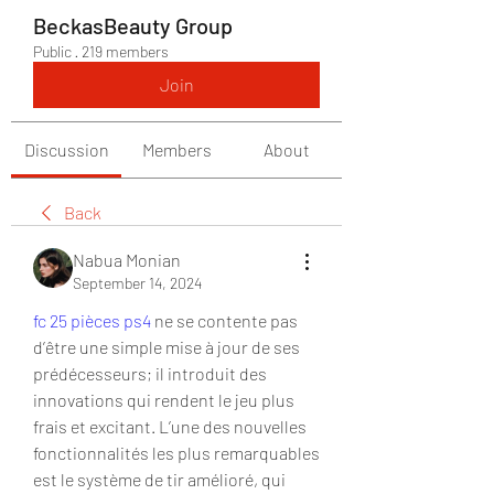
BeckasBeauty Group
Public
·
219 members
Join
Discussion
Members
About
Back
Nabua Monian
September 14, 2024
fc 25 pièces ps4
 ne se contente pas 
d’être une simple mise à jour de ses 
prédécesseurs; il introduit des 
innovations qui rendent le jeu plus 
frais et excitant. L’une des nouvelles 
fonctionnalités les plus remarquables 
est le système de tir amélioré, qui 