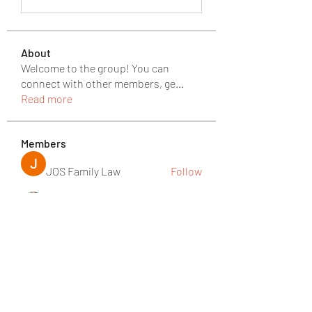
About
Welcome to the group! You can
connect with other members, ge
...
Read more
Members
JOS Family Law
Follow
rgsdf dfgbdf
Follow
David David
Follow
Ròm Snaker
Follow
Social Media
Follow