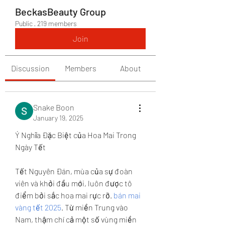
BeckasBeauty Group
Public
·
219 members
Join
Discussion
Members
About
Snake Boon
January 19, 2025
Ý Nghĩa Đặc Biệt của Hoa Mai Trong 
Ngày Tết
Tết Nguyên Đán, mùa của sự đoàn 
viên và khởi đầu mới, luôn được tô 
điểm bởi sắc hoa mai rực rỡ. 
bán mai 
vàng tết 2025
. Từ miền Trung vào 
Nam, thậm chí cả một số vùng miền 