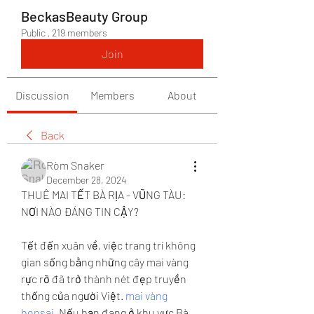
BeckasBeauty Group
Public
·
219 members
Join
Discussion
Members
About
Back
Ròm Snaker
December 28, 2024
THUÊ MAI TẾT BÀ RỊA - VŨNG TÀU: 
NƠI NÀO ĐÁNG TIN CẬY?
Tết đến xuân về, việc trang trí không 
gian sống bằng những cây mai vàng 
rực rỡ đã trở thành nét đẹp truyền 
thống của người Việt. 
mai vàng 
bonsai
. Nếu bạn đang ở khu vực Bà 