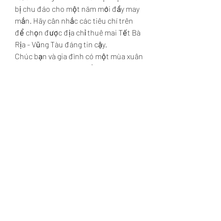
bị chu đáo cho một năm mới đầy may 
mắn. Hãy cân nhắc các tiêu chí trên 
để chọn được địa chỉ thuê mai Tết Bà 
Rịa - Vũng Tàu đáng tin cậy.
Chúc bạn và gia đình có một mùa xuân 
an khang, tràn ngập niềm vui bên 
những nhành mai vàng rực rỡ! Các 
bạn có thể tham khảo thêm về 
Top 3 
điểm thu mua mai vàng giá tốt nhất 
hiện nay
.
0
0
Write a comment...
About
Welcome to the group! You can