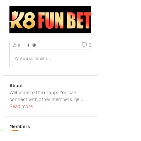
0
0
Write a comment...
About
Welcome to the group! You can
connect with other members, ge
...
Read more
Members
JOS Family Law
Follow