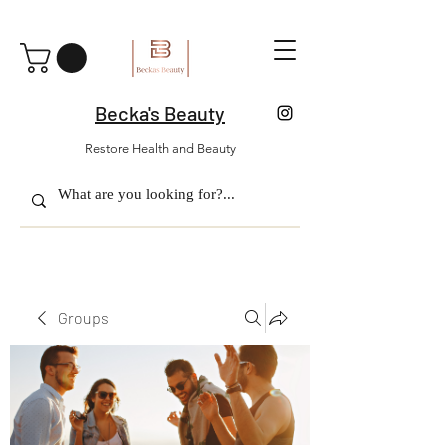
Becka's Beauty
Restore Health and Beauty
Groups