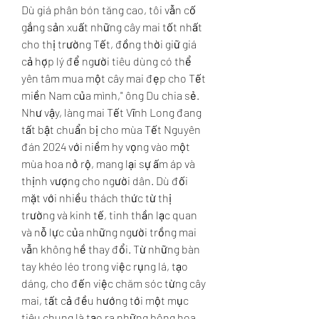
Dù giá phân bón tăng cao, tôi vẫn cố 
gắng sản xuất những cây mai tốt nhất 
cho thị trường Tết, đồng thời giữ giá 
cả hợp lý để người tiêu dùng có thể 
yên tâm mua một cây mai đẹp cho Tết 
miền Nam của mình," ông Du chia sẻ.
Như vậy, làng mai Tết Vĩnh Long đang 
tất bật chuẩn bị cho mùa Tết Nguyên 
đán 2024 với niềm hy vọng vào một 
mùa hoa nở rộ, mang lại sự ấm áp và 
thịnh vượng cho người dân. Dù đối 
mặt với nhiều thách thức từ thị 
trường và kinh tế, tinh thần lạc quan 
và nỗ lực của những người trồng mai 
vẫn không hề thay đổi. Từ những bàn 
tay khéo léo trong việc rụng lá, tạo 
dáng, cho đến việc chăm sóc từng cây 
mai, tất cả đều hướng tới một mục 
tiêu chung là tạo ra những bông hoa 