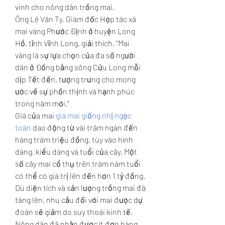
vinh cho nông dân trồng mai.
Ông Lê Văn Ty, Giám đốc Hợp tác xã 
mai vàng Phước Định ở huyện Long 
Hồ, tỉnh Vĩnh Long, giải thích, "Mai 
vàng là sự lựa chọn của đa số người 
dân ở Đồng bằng sông Cửu Long mỗi 
dịp Tết đến, tượng trưng cho mong 
ước về sự phồn thịnh và hạnh phúc 
trong năm mới."
Giá của mai 
giá mai giống nhị ngọc 
toàn
 dao động từ vài trăm ngàn đến 
hàng trăm triệu đồng, tùy vào hình 
dáng, kiểu dáng và tuổi của cây. Một 
số cây mai cổ thụ trên trăm năm tuổi 
có thể có giá trị lên đến hơn 1 tỷ đồng.
Dù diện tích và sản lượng trồng mai đã 
tăng lên, nhu cầu đối với mai được dự 
đoán sẽ giảm do suy thoái kinh tế. 
Nông dân đã nhận được ít đơn hàng 