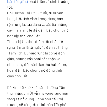
bán tết giá sỉ
 phát triển và sinh trưởng 
tốt.
Chị Huỳnh Thị Út, 51 tuổi, từ huyện 
Long Hồ, tỉnh Vĩnh Long, đang bận 
rộn rụng lá, tạo dáng và cắt tỉa những 
cây mai riêng lẻ để đảm bảo chúng nở 
hoa kịp thời cho Tết.
Theo chị Út, thời điểm tốt nhất để 
rụng lá mai là từ ngày 15 đến 25 tháng 
11 âm lịch. Dù việc rụng lá có vẻ đơn 
giản, nhưng cần phải cẩn thận và 
nhanh tay để tránh làm hư hại các nụ 
hoa, đảm bảo chúng nở đúng thời 
gian cho Tết.
Dù kinh tế khó khăn ảnh hưởng đến 
thu nhập, chị Út vẫn hy vọng rằng mai 
vàng sẽ nở đúng lúc và nhu cầu thị 
trường sẽ tăng, đem lại mùa Tết phồn 