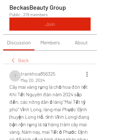
BeckasBeauty Group
Public
·
219 members
Join
Discussion
Members
About
Back
trankhoa856325
trankhoa856325
May 20, 2024
Cây mai vàng rụng lá chờ hoa đón tết
Khi Tết Nguyên đán năm 2024 sắp 
đến, các nông dân ở làng "Mai Tết tỷ 
phú" Vĩnh Long, làng mai Phước Định 
(huyện Long Hồ, tỉnh Vĩnh Long) đang 
bận rộn rụng lá từ hàng trăm cây mai 
vàng. Năm nay, mai Tết ở Phước Định 
có đủ kích cỡ và hình dáng khác nhau, 