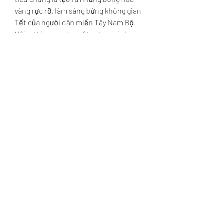
vàng rực rỡ, làm sáng bừng không gian 
Tết của người dân miền Tây Nam Bộ.
Với sự kỳ vọng vào một mùa mai vàng 
nở rộ, các nhà vườn ở Vĩnh Long đang 
cố gắng vượt qua khó khăn, giữ gìn và 
phát triển nghề trồng mai truyền 
thống. Nhờ vào sự chăm chỉ và tâm 
huyết của họ, thị trường mai Tết hứa 
hẹn sẽ đón nhận những cây mai đẹp 
nhất, đáp ứng nhu cầu của người tiêu 
dùng. Qua đó, làng mai Vĩnh Long tiếp 
tục khẳng định vị thế của mình, đồng 
thời góp phần giữ gìn và phát huy giá 
trị văn hóa truyền thống của mai vàng 
trong dịp Tết.
Hy vọng rằng, với thời tiết thuận lợi và 
sự quan tâm từ thị trường, các nhà 
vườn trồng mai sẽ có một mùa Tết bội 