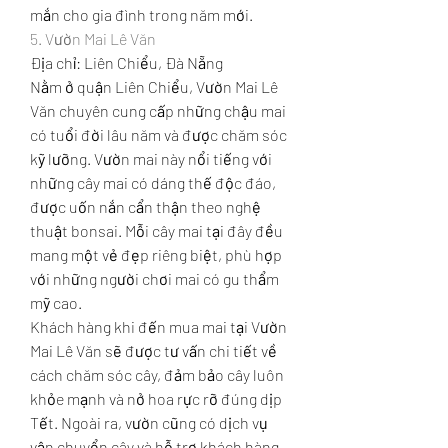
mắn cho gia đình trong năm mới.
5. Vườn Mai Lê Văn
Địa chỉ: Liên Chiểu, Đà Nẵng
Nằm ở quận Liên Chiểu, Vườn Mai Lê 
Văn chuyên cung cấp những chậu mai 
có tuổi đời lâu năm và được chăm sóc 
kỹ lưỡng. Vườn mai này nổi tiếng với 
những cây mai có dáng thế độc đáo, 
được uốn nắn cẩn thận theo nghệ 
thuật bonsai. Mỗi cây mai tại đây đều 
mang một vẻ đẹp riêng biệt, phù hợp 
với những người chơi mai có gu thẩm 
mỹ cao.
Khách hàng khi đến mua mai tại Vườn 
Mai Lê Văn sẽ được tư vấn chi tiết về 
cách chăm sóc cây, đảm bảo cây luôn 
khỏe mạnh và nở hoa rực rỡ đúng dịp 
Tết. Ngoài ra, vườn cũng có dịch vụ 
vận chuyển cây và hỗ trợ khách hàng 