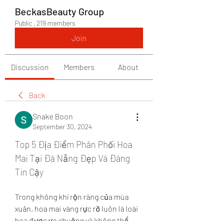
BeckasBeauty Group
Public
·
219 members
Join
Discussion
Members
About
Back
Snake Boon
September 30, 2024
Top 5 Địa Điểm Phân Phối Hoa 
Mai Tại Đà Nẵng Đẹp Và Đáng 
Tin Cậy
Trong không khí rộn ràng của mùa 
xuân, hoa mai vàng rực rỡ luôn là loài 
hoa được ưa chuộng và không thể 