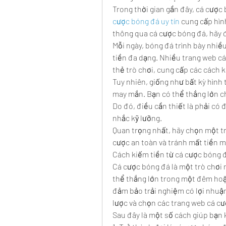
Trong thời gian gần đây, cá cược
cược bóng đá uy tín
 cung cấp hì
thông qua cá cược bóng đá, hãy đ
Mỗi ngày, bóng đá trình bày nhiề
tiền đa dạng. Nhiều trang web cá 
thẻ trò chơi, cung cấp các cách k
Tuy nhiên, giống như bất kỳ hình 
may mắn. Bạn có thể thắng lớn c
Do đó, điều cần thiết là phải có
nhắc kỹ lưỡng.
Quan trọng nhất, hãy chọn một tr
cược an toàn và tránh mất tiền 
Cách kiếm tiền từ cá cược bóng 
Cá cược bóng đá là một trò chơi 
thể thắng lớn trong một đêm hoặc
đảm bảo trải nghiệm có lợi nhuậ
lược và chọn các trang web cá cượ
Sau đây là một số cách giúp bạn 