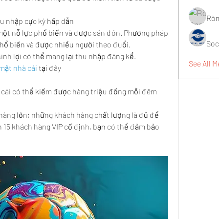
Ròm
u nhập cực kỳ hấp dẫn
một nỗ lực phổ biến và được săn đón. Phương pháp 
Soc
phổ biến và được nhiều người theo đuổi.
inh lợi có thể mang lại thu nhập đáng kể.
See All M
 mật nhà cái
 tại đây
 cái có thể kiếm được hàng triệu đồng mỗi đêm 
àng lớn; những khách hàng chất lượng là đủ để 
n 15 khách hàng VIP cố định, bạn có thể đảm bảo 