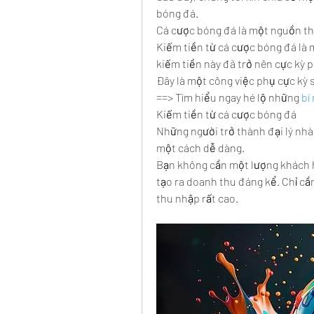
bóng đá.
Cá cược bóng đá là một nguồn th
Kiếm tiền từ cá cược bóng đá là 
kiếm tiền này đã trở nên cực kỳ 
Đây là một công việc phụ cực kỳ s
==> Tìm hiểu ngay hé lộ những 
bí
Kiếm tiền từ cá cược bóng đá
Những người trở thành đại lý nhà
một cách dễ dàng.
Bạn không cần một lượng khách h
tạo ra doanh thu đáng kể. Chỉ cầ
thu nhập rất cao.