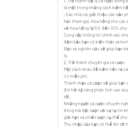
1. Trở thành đại lý cá cược bóng 
là một trong những cách kiếm ti
. Các nhà cái giới thiệu các sản 
hức tham gia. Hoa hồng cho các 
với hoa hồng từ 5% đến 10% cho 
Cung cấp thông tin chính xác cho 
đảm bảo bạn có kiến ​​thức và ki
Đọc và nghiên cứu sẽ giúp bạn ki
lý.
2. Trở thành chuyên gia cá cược
Một cách khác để kiếm tiền từ cá
đá
 miễn phí.
Thành thạo cá cược sẽ giúp bạn c
đòi hỏi kỹ năng phân tích cao và p
tốt.
Những người cá cược chuyên nghiệ
đông mà đặt cược với sự tự tin k
giới hạn và chiến lược cụ thể cho
Thu nhập của bạn có thể lên tới 