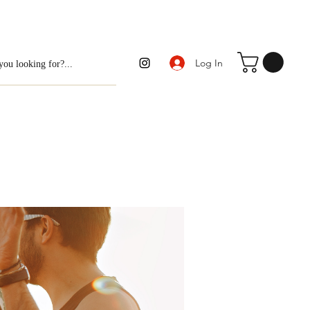
Log In