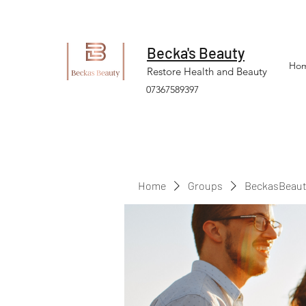
Becka's Beauty
Ho
Restore Health and Beauty
07367589397
Home
Groups
BeckasBeaut