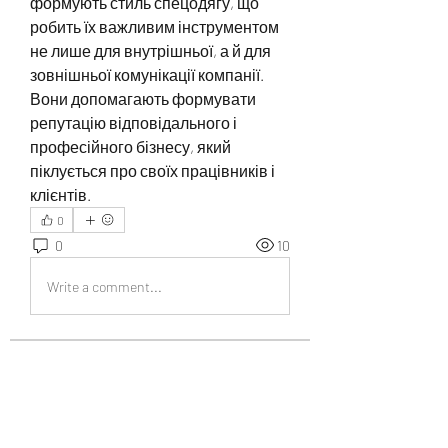
формують стиль спецодягу, що 
робить їх важливим інструментом 
не лише для внутрішньої, а й для 
зовнішньої комунікації компанії. 
Вони допомагають формувати 
репутацію відповідального і 
професійного бізнесу, який 
піклується про своїх працівників і 
клієнтів.
0
0
10
Write a comment...
About
Welcome to the group! You can
connect with other members, ge
...
Read more