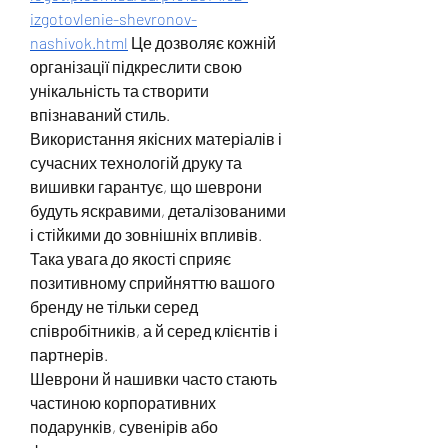
izgotovlenie-shevronov-
nashivok.html
 Це дозволяє кожній 
організації підкреслити свою 
унікальність та створити 
впізнаваний стиль.
Використання якісних матеріалів і 
сучасних технологій друку та 
вишивки гарантує, що шеврони 
будуть яскравими, деталізованими 
і стійкими до зовнішніх впливів. 
Така увага до якості сприяє 
позитивному сприйняттю вашого 
бренду не тільки серед 
співробітників, а й серед клієнтів і 
партнерів.
Шеврони й нашивки часто стають 
частиною корпоративних 
подарунків, сувенірів або 