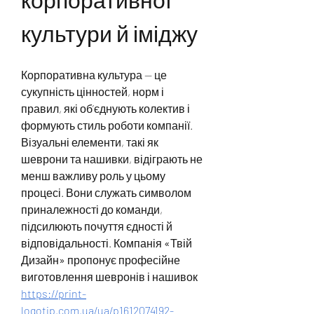
культури й іміджу
Корпоративна культура — це 
сукупність цінностей, норм і 
правил, які об’єднують колектив і 
формують стиль роботи компанії. 
Візуальні елементи, такі як 
шеврони та нашивки, відіграють не 
менш важливу роль у цьому 
процесі. Вони служать символом 
приналежності до команди, 
підсилюють почуття єдності й 
відповідальності. Компанія 
«
Твій 
Дизайн
»
 пропонує професійне 
виготовлення шевронів і нашивок 
https://print-
logotip.com.ua/ua/p1612074192-