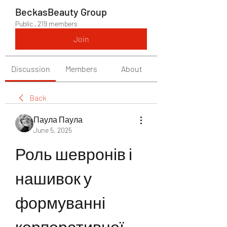
BeckasBeauty Group
Public
·
219 members
Join
Discussion
Members
About
Back
Паула Паула
June 5, 2025
Роль шевронів і 
нашивок у 
формуванні 
корпоративної 