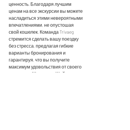
ценность. Благодаря лучшим 
ценам на все экскурсии вы можете 
насладиться этими невероятными 
впечатлениями, не опустошая 
свой кошелек. Команда Trivaeg 
стремится сделать вашу поездку 
без стресса, предлагая гибкие 
варианты бронирования и 
гарантируя, что вы получите 
максимум удовольствия от своего 
времени в Шарм-эль-Шейхе.
Начните планировать свое 
приключение 2025 года уже 
сегодня с Trivaeg и откройте для 
себя все, что может предложить 
Шарм-эль-Шейх!
0