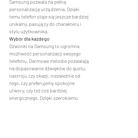
Samsung pozwala na pełną 
personalizację urządzenia. Dzięki 
temu telefon staje się jeszcze bardziej 
unikalny, pasujący do charakteru i 
stylu użytkownika.
Wybór dla każdego
Dzwonki na Samsung to ogromna 
możliwość personalizacji swojego 
telefonu. Darmowe melodie pozwalają 
na dopasowanie dźwięków do gustu, 
nastroju czy okazji, niezależnie od 
tego, czy preferujemy spokojne 
utwory, czy też coś bardziej 
energicznego. Dzięki szerokiemu 
wyborowi dzwonków, każdy 
użytkownik znajdzie coś, co idealnie 
wpasuje się w jego potrzeby i 
upodobania. Niezależnie od tego, czy 
szukamy dźwięku na połączenie 