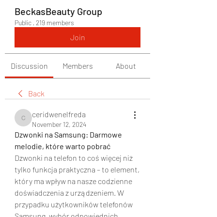
BeckasBeauty Group
Public
·
219 members
Join
Discussion
Members
About
Back
ceridwenelfreda
ceridwenelfreda
November 12, 2024
Dzwonki na Samsung: Darmowe 
melodie, które warto pobrać
Dzwonki na telefon to coś więcej niż 
tylko funkcja praktyczna – to element, 
który ma wpływ na nasze codzienne 
doświadczenia z urządzeniem. W 
przypadku użytkowników telefonów 
Samsung, wybór odpowiednich 