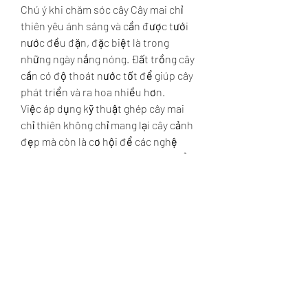
Chú ý khi chăm sóc cây Cây mai chỉ 
thiên yêu ánh sáng và cần được tưới 
nước đều đặn, đặc biệt là trong 
những ngày nắng nóng. Đất trồng cây 
cần có độ thoát nước tốt để giúp cây 
phát triển và ra hoa nhiều hơn.
Việc áp dụng kỹ thuật ghép cây mai 
chỉ thiên không chỉ mang lại cây cảnh 
đẹp mà còn là cơ hội để các nghệ 
nhân nâng cao kỹ năng và sự am hiểu 
về cây cảnh. Với những ai yêu thích và 
đam mê cây cảnh, đây là một hoạt 
động thú vị và ý nghĩa.
Liên Hệ ngay cho chúng tôi theo 
thông tin dưới đây:
Điện thoại/Zalo: 0905 888 999 – 0799 
888 999 – 0888777777
Email: 