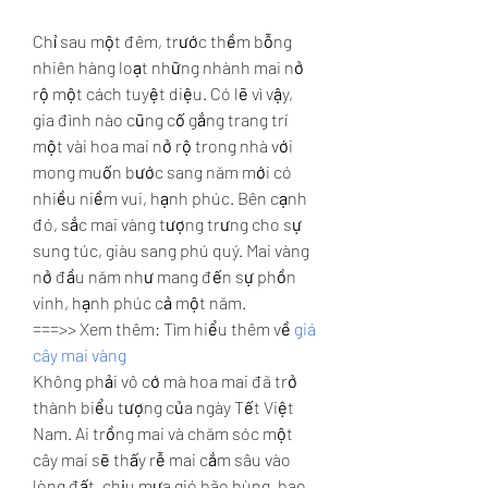
Chỉ sau một đêm, trước thềm bỗng 
nhiên hàng loạt những nhành mai nở 
rộ một cách tuyệt diệu. Có lẽ vì vậy, 
gia đình nào cũng cố gắng trang trí 
một vài hoa mai nở rộ trong nhà với 
mong muốn bước sang năm mới có 
nhiều niềm vui, hạnh phúc. Bên cạnh 
đó, sắc mai vàng tượng trưng cho sự 
sung túc, giàu sang phú quý. Mai vàng 
nở đầu năm như mang đến sự phồn 
vinh, hạnh phúc cả một năm.
===>> Xem thêm: Tìm hiểu thêm về 
giá 
cây mai vàng
Không phải vô cớ mà hoa mai đã trở 
thành biểu tượng của ngày Tết Việt 
Nam. Ai trồng mai và chăm sóc một 
cây mai sẽ thấy rễ mai cắm sâu vào 
lòng đất, chịu mưa gió bão bùng, bao 