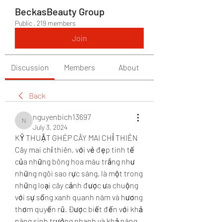
BeckasBeauty Group
Public
·
219 members
Join
Discussion
Members
About
Back
nguyenbich13697
nguyenbich13697
July 3, 2024
KỸ THUẬT GHÉP CÂY MAI CHỈ THIÊN
Cây mai chỉ thiên, với vẻ đẹp tinh tế 
của những bông hoa màu trắng như 
những ngôi sao rực sáng, là một trong 
những loại cây cảnh được ưa chuộng 
với sự sống xanh quanh năm và hương 
thơm quyến rũ. Được biết đến với khả 
năng sinh trưởng nhanh và khả năng 