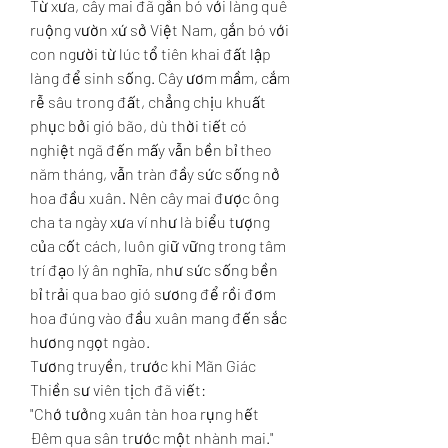
Từ xưa, cây mai đã gắn bó với làng quê 
ruộng vườn xứ sở Việt Nam, gắn bó với 
con người từ lúc tổ tiên khai đất lập 
làng để sinh sống. Cây ươm mầm, cắm 
rễ sâu trong đất, chẳng chịu khuất 
phục bởi gió bão, dù thời tiết có 
nghiệt ngã đến mấy vẫn bền bỉ theo 
năm tháng, vẫn tràn đầy sức sống nở 
hoa đầu xuân. Nên cây mai được ông 
cha ta ngày xưa ví như là biểu tượng 
của cốt cách, luôn giữ vững trong tâm 
trí đạo lý ân nghĩa, như sức sống bền 
bỉ trải qua bao gió sương để rồi đơm 
hoa đúng vào đầu xuân mang đến sắc 
hương ngọt ngào.
Tương truyền, trước khi Mãn Giác 
Thiền sư viên tịch đã viết:
"Chớ tưởng xuân tàn hoa rụng hết
Đêm qua sân trước một nhành mai."