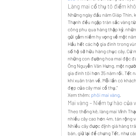
Làng mai cổ thụ tô điểm khô
Những ngày đầu năm Giáp Thìn, k
Thạnh đều ngập tràn sắc vàng từ
công phu qua hàng thập kỷ, những
gửi gắm niềm hy vọng về một năm 
Hầu hết các hộ gia đình trong vù
số hộ sở hữu hàng chục cây. Cứ mỗ
những con đường hoa mai độc đáo
Ông Nguyễn Văn Hưng, một người d
gia đình tôi hơn 35 năm rồi. Tết n
khí xuân tràn về. Mỗi lần có khá
đẹp của cây mai cổ thụ."
Xem thêm: 
phôi mai vàng
.
Mai vàng – Niềm tự hào của 
Theo thống kê, làng mai Vĩnh Thạ
nhiều cây cao hơn 4m, tán rộng v
Nhiều cây được định giá hàng tr
bán, giữ lại để chưng Tết, như cá