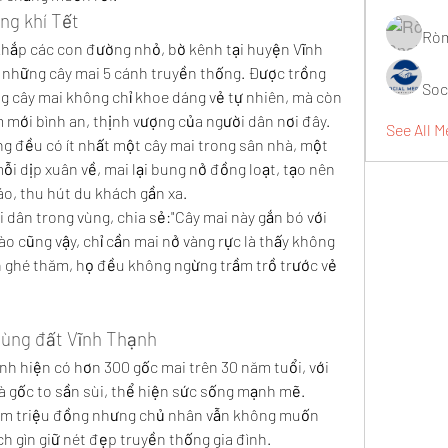
ng khí Tết
Ròm
hắp các con đường nhỏ, bờ kênh tại huyện Vĩnh 
 những cây mai 5 cánh truyền thống. Được trồng 
Soc
 cây mai không chỉ khoe dáng vẻ tự nhiên, mà còn 
mới bình an, thịnh vượng của người dân nơi đây.
See All M
ng đều có ít nhất một cây mai trong sân nhà, một 
i dịp xuân về, mai lại bung nở đồng loạt, tạo nên 
, thu hút du khách gần xa.
ân trong vùng, chia sẻ:"Cây mai này gắn bó với 
ào cũng vậy, chỉ cần mai nở vàng rực là thấy không 
ch ghé thăm, họ đều không ngừng trầm trồ trước vẻ 
vùng đất Vĩnh Thạnh
nh hiện có hơn 300 gốc mai trên 30 năm tuổi, với 
à gốc to sần sùi, thể hiện sức sống mạnh mẽ. 
ăm triệu đồng nhưng chủ nhân vẫn không muốn 
ch gìn giữ nét đẹp truyền thống gia đình.