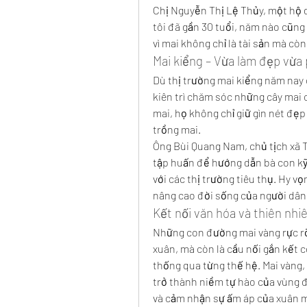
Chị Nguyễn Thị Lệ Thủy, một hộ d
tôi đã gần 30 tuổi, năm nào cũng 
vì mai không chỉ là tài sản mà còn
Mai kiểng – Vừa làm đẹp vừa 
Dù thị trường mai kiểng năm nay
kiên trì chăm sóc những cây mai 
mai, họ không chỉ giữ gìn nét đẹp
trồng mai.
Ông Bùi Quang Nam, chủ tịch xã T
tập huấn để hướng dẫn bà con kỹ 
với các thị trường tiêu thụ. Hy v
nâng cao đời sống của người dân.
Kết nối văn hóa và thiên nhi
Những con đường mai vàng rực rỡ 
xuân, mà còn là cầu nối gắn kết co
thống qua từng thế hệ. Mai vàng, 
trở thành niềm tự hào của vùng 
và cảm nhận sự ấm áp của xuân m