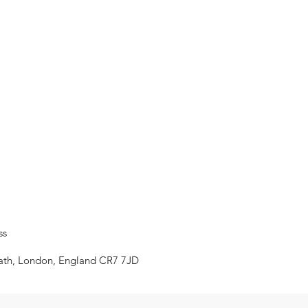
ss
eath, London, England CR7 7JD