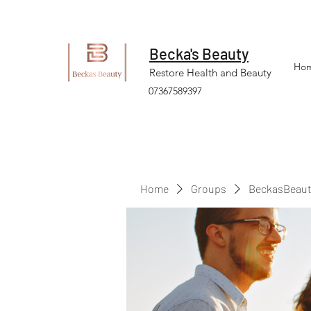
Becka's Beauty
Ho
Restore Health and Beauty
07367589397
Home
Groups
BeckasBeaut