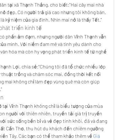
ân tại xã Thạnh Thắng, cho biết:"Hai cây mai nhà 
nở đẹp. Có người trả giá cao nhưng tôi không bán, 
 là kỷ niệm của gia đình. Nhìn mai nở là thấy Tết."
phát triển kinh tế
 có phần ảm đạm, nhưng người dân Vĩnh Thạnh vẫn 
của mình. Với niềm đam mê và tình yêu dành cho 
 văn hóa mà còn hy vọng phát triển kinh tế từ nghề 
hạnh Lợi, chia sẻ:"Chúng tôi đã tổ chức nhiều lớp 
thuật trồng và chăm sóc mai, đồng thời kết nối 
ọng mai không chỉ làm đẹp vùng quê mà còn giúp 
"
ên
tại Vĩnh Thạnh không chỉ là biểu tượng của mùa 
n người với thiên nhiên, truyền tải giá trị truyền 
với sức sống bền bỉ và vẻ đẹp tinh khôi, đã và đang 
đất Cần Thơ, thu hút du khách đến chiêm ngưỡng 
iền Tây. Các bạn có thể tham khảo thêm về 
Giá 