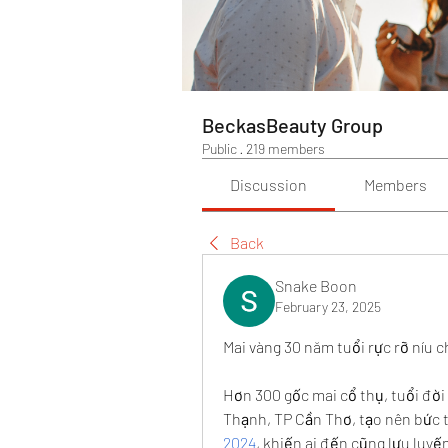
BeckasBeauty Group
Public
·
219 members
Discussion
Members
Back
Snake Boon
February 23, 2025
Mai vàng 30 năm tuổi rực rỡ níu
Hơn 300 gốc mai cổ thụ, tuổi đời 
Thạnh, TP Cần Thơ, tạo nên bức 
2024
, khiến ai đến cũng lưu luy