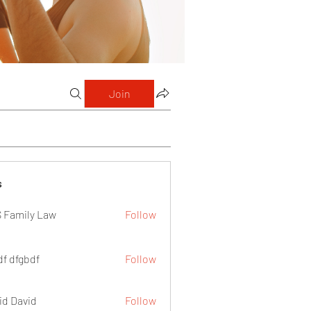
Join
s
 Family Law
Follow
df dfgbdf
Follow
id David
Follow