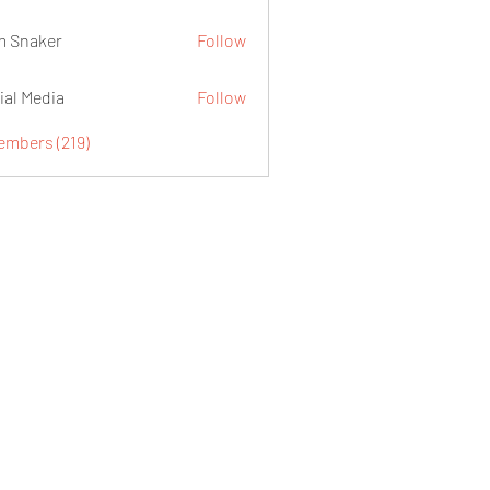
 Snaker
Follow
ial Media
Follow
embers (219)