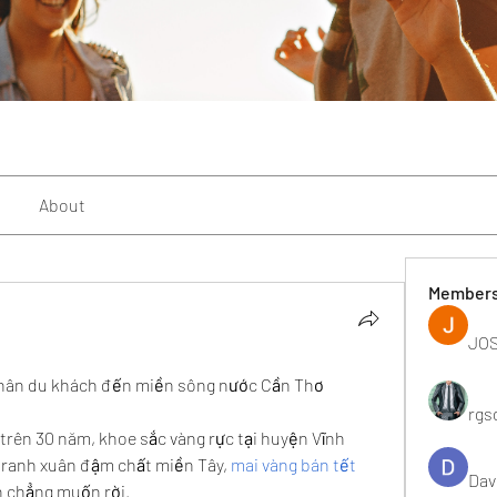
About
Member
JOS
 chân du khách đến miền sông nước Cần Thơ
rgs
trên 30 năm, khoe sắc vàng rực tại huyện Vĩnh 
tranh xuân đậm chất miền Tây, 
mai vàng bán tết 
Dav
ến chẳng muốn rời.