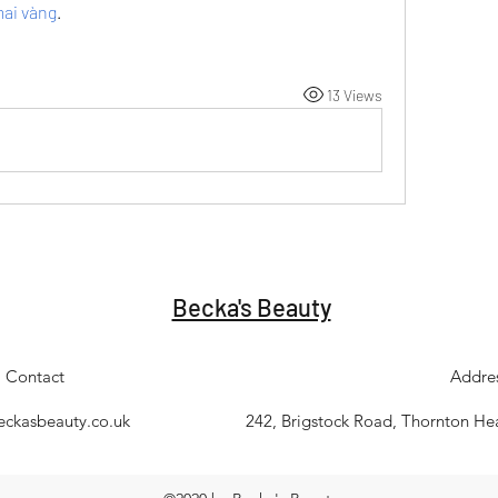
mai vàng
.
13 Views
Becka's Beauty
Contact
Addre
eckasbeauty.co.uk
242, Brigstock Road, Thornton H