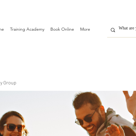
me
Training Academy
Book Online
More
y Group